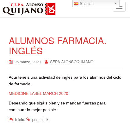
Spanish
T
o
g
g
l
ALUMNOS FARMACIA.
e
INGLÉS
n
a
v
25 marzo, 2020
CEPA ALONSOQUIJANO
i
g
Aquí tenéis una actividad de inglés para los alumnos del ciclo
a
de farmacia.
t
MEDICINE LABEL MARCH 2020
i
o
Deseando que sigáis bien y se mandan fuerzas para
n
continuar lo mejor posible.
.
.
Inicio
permalink