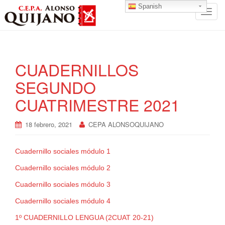
Spanish
T
o
g
g
l
CUADERNILLOS
e
SEGUNDO
n
a
CUATRIMESTRE 2021
v
i
18 febrero, 2021
CEPA ALONSOQUIJANO
g
a
t
Cuadernillo sociales módulo 1
i
Cuadernillo sociales módulo 2
o
Cuadernillo sociales módulo 3
n
Cuadernillo sociales módulo 4
1º CUADERNILLO LENGUA (2CUAT 20-21)